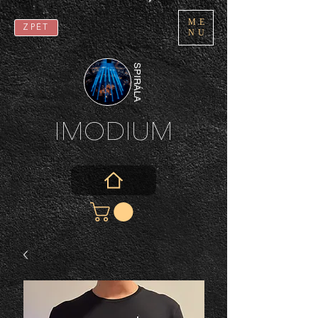
ME
ZPĚT
NU
SPIRÁLA
IMODIUM