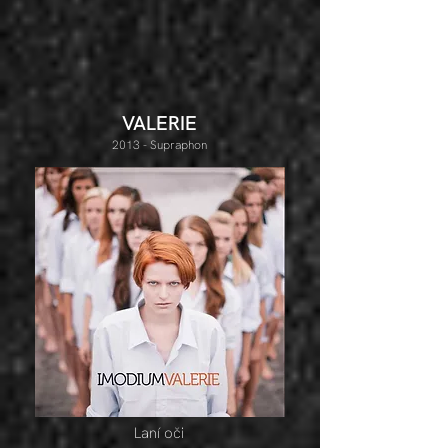
VALERIE
2013
- Supraphon
Laní oči