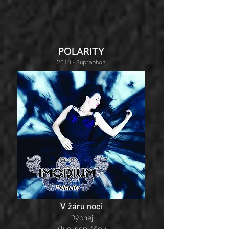
POLARITY
2010 - Supraphon
V
žáru noci
D
ýchej