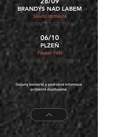
28/09
BRANDÝS NAD LABEM
Slavnosti města
FB
EVENT | VSTUPENKY
06/10
PLZEŇ
Pilsner Fest
FB
EVENT | VSTUPENKY
Datumy koncertů a podrobné informace
průběžně doplňujeme.