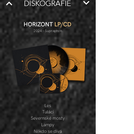
DISKOGRAFIE
HORIZONT
LP/CD
2024 - Supraphon
Les
Tuláci
Severnské mosty
Lampy
Někdo se dívá