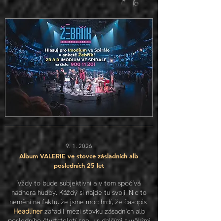
9. 1. 2026
Album VALERIE ve stovce zásladních alb
posledních 25 let
Vždy to bude subjektivní a v tom spočívá
nádhera hudby. Káždý si najde tu svoji. Nic to
nemění na faktu, že jsme moc hrdí, že časopis
Headliner
zařadil mezi stovku zásadních alb
posledního čtvrtstoletí spolu s dalšími skvělými