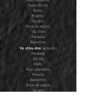
Kluci nepl
áčou
Deset životů
Břehy
Polarity
Spojení
Ruce se sejdou
Víš, Ellie
Paralela
Balestrino
Ve stínu dne
(acoustic)
Paralela
Dýchej
Břehy
Kluci nepláčou
Polarity
Balestrino
Ruce se sejdou
Spojení
Deset životů
Víš, Ellie