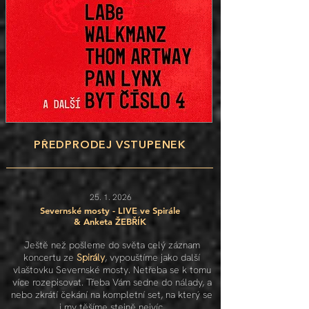
PŘEDPRODEJ VSTUPENEK
25. 1. 2026
Severnské mosty - LIVE ve Spirále
& Anketa ŽEBŘÍK
Ještě než pošleme do světa celý záznam
koncertu ze
Spirály
, vypouštíme jako další
vlaštovku Severnské mosty. Netřeba se k tomu
více rozepisovat. Třeba Vám sedne do nálady, a
nebo zkrátí čekání na kompletní set, na který se
i my těšíme stejně nejvíc.