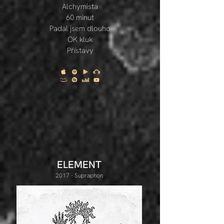
Alchymista
60 minut
Padal jsem dlouho
OK kluk
Přístavy
ELEMENT
2017 - Supraphon