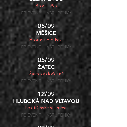
Brod 1995
FB
EVENT | VSTUPENKY
05/09
MĚŠICE
Hromosvod Fest
FB
EVENT | VSTUPENKY
05/09
ŽATEC
Žatecká dočesná
FB
EVENT | VSTUPENKY
12/09
HLUBOKÁ NAD VLTAVOU
Postřižinské slavnosti
FB
EVENT | VSTUPENKY