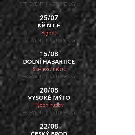
FB
EVENT | VSTUPENKY
25/07
KŘINICE
Bigboš
FB
EVENT | VSTUPENKY
15/08
DOLNÍ HABARTICE
Slavnosti města
FB
EVENT | VSTUPENKY
20/08
VYSOKÉ MÝTO
Týden hudby
FB
EVENT | VSTUPENKY
22/08
ČESKÝ BROD