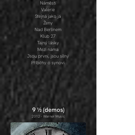
Náměstí
Valerie
Stejná jako já
Ženy
Nad Berlínem
Klub 27
Tajný lásky
Mezi náma
Jsou první, jsou silný
Příběhy o synovi
9 ½ (demos)
2012
- Warner Music