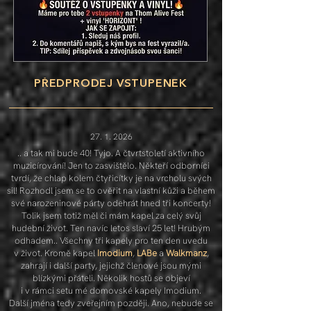
PŘEDPRODEJ VSTUPENEK
27. 1. 2026
.. a tak mi bude 40! Tyjo. A čtvrtstoletí aktivního
muzicírování! Jen to zasvištělo.
Někteří odborníci
tvrdí, že chlap kolem čtyřicítky je na vrcholu svých
sil! Rozhodl jsem se to ověřit na vlastní kůži a během
své narozeninové párty odehrát hned tři koncerty!
Tolik jsem totiž měl či mám kapel za celý svůj
hudební život. Ten navíc letos slaví 25 let! Hrubým
odhadem.. Všechny tři kapely pro ten den uvedu
v život.
Kromě kapel
Imodium
,
LABe
a
Walkmanz
,
zahrají i další party, jejichž členové
jsou mými
blízkými přáteli. Několik hostů se objeví
i v rámci setu mé domovské kapely Imodium.
Další jména tedy zveřejním později. Ano, nebude se