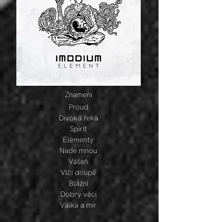
Znamení
Proud
Divoká řeka
Spirit
Elementy
Nade mnou
Vášeň
Vlčí doupě
Blázni
Dobrý věci
Válka a mír