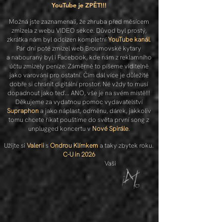
YouTube je ZPĚT!!!
Možná jste zaznamenali, že zhruba před měsícem
zmizela z webu VIDEO sekce. Důvod byl prostý,
zkrátka nám byl odcizen kompletní
YouTube kanál
.
Pár dní poté
zmizel web Broumovské kytary
a nabouraný byl i Facebook, kde nám
z reklamního
účtu zmizely peníze.
Záměrně to píšeme viditelně
jako varování pro ostatní. Čím dál více je důležité
dobře si chránit digitální prostor. Né vždy to musí
dopadnout jako teď... ANO, vše je na svém místě!!!
Děkujeme za vydatnou pomoc vydavatelství
Supraphon
a jako náplast, odměnu, dárek, jakkoliv
tomu chcete říkat pouštíme do světa první song z
unplugged koncertu v
Nové Spirále
.
Užijte si
Valerii
s
Ondrou Klímkem
a taky zbytek roku.
C-U in 2026
Vaši