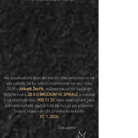
No a pokud jste koncert navštívili a zarezonoval ve
Vás natolik, že by jste ho nominovali na akci roku
2025 v
Anketě Žebřík
, můžete tak učinit zasláním
SMS ve tvaru
ZB 8 D IMODIUM VE SPIRALE
a odeslat
jí na telefonní číslo
900 11 20
.
Vaše reakce nám jako
odměna bohatě stačí a toto by byl už jen příjemný
bonus.
Hlasování do prvního kola končí
31. 1. 2026
.
Děkujeme