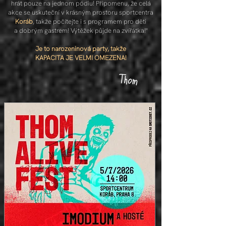
hrát pouze na jednom pódiu! Připomenu, že celá
akce se uskuteční v krásným prostoru sportcentra
Koráb
, takže počítejte i s programem pro děti
a dobrým gastrem! Výtěžek půjde na zvířátka!"
Je to narozeninová party, takže
KAPACITA JE VELMI OMEZENA!
Thom