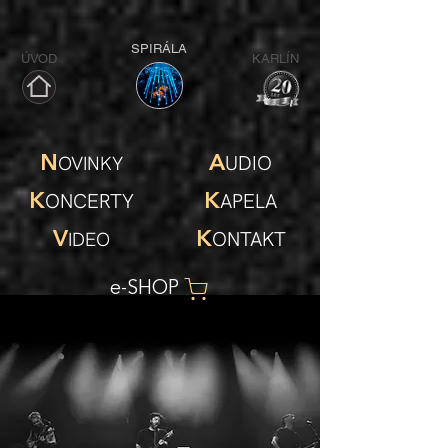
SPIRÁLA
ÚVOD​
KARLÍN
UDIO
OVINKY
N
A
ONCERTY
APELA
K
K
ONTAKT
IDEO
V
K
e-SHOP