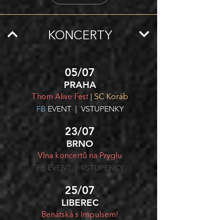
KONCERTY
05/07
PRAHA
|
Thom Alive Fest
SC Koráb
FB
EVENT | VSTUPENKY
23/07
BRNO
Vlna koncertů na Pryglu
FB
EVENT | VSTUPENKY
25/07
LIBEREC
Benátská s Impulsem!