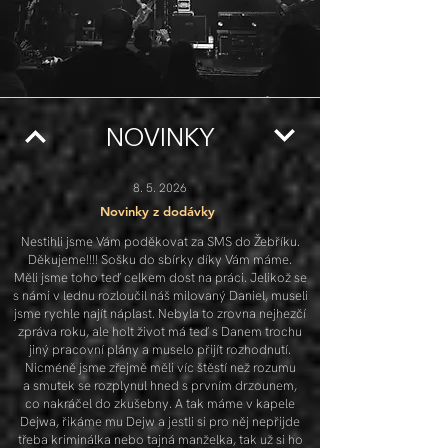
NOVINKY
8. 5. 2026
Novinky z dodávky
Nestihli jsme Vám poděkovat za SMS do Žebříku.
Děkujeme!!!! Sošku do sbírky díky Vám máme.
Měli jsme toho teď celkem dost na práci. Jelikož se
s námi v lednu rozloučil náš milovaný Daniel, museli
jsme rychle najít náplast. Nebyla to zrovna nejhezčí
zpráva roku, ale holt život má teď s Danem trochu
jiný pracovní plány a muselo přijít rozhodnutí.
Nicméně jsme zřejmě měli víc štěstí než rozumu
a smutek se rozplynul hned s prvním drzounem,
co nakráčel do zkušebny. A tak máme
v kapele
Dejwa, řikáme mu Dejw a jestli si pro něj nepřijde
třeba kriminálka nebo tajná manželka, tak už si ho