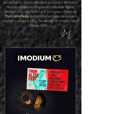
asi necháme. Odjeli jsme jarní koncerty s Michalem
Hrůzou a všechno funguje až podezřele dobře.
Můžete si ho zkontrolovat
5. července v Praze na
Thom Alive festu
, ke kterýmu teď jede na sockách
soutěž
o vstupy a vinyl. Takže zdar na Korábu nebo
někde v létě .....