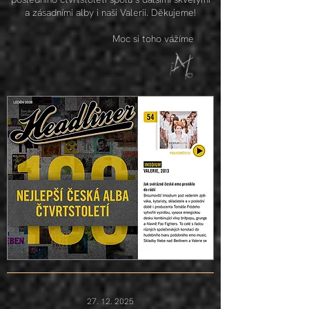
a zásadními alby i naši Valerii. Děkujeme!
Moc si toho vážíme
27. 12. 2025