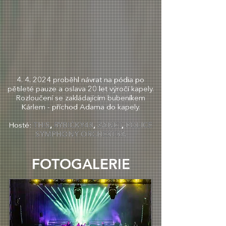
4. 4. 2024 proběhl návrat na pódia po
pětileté pauze a oslava 20 let výročí kapely.
Rozloučení se zakládajícím bubeníkem
Kárlem - příchod Adama do kapely.
TH!S
,
RYBIČKY48
,
ŽANET
,
POLICE
Hosté:
SYMPHONY ORCHESTRA
FOTOGALERIE