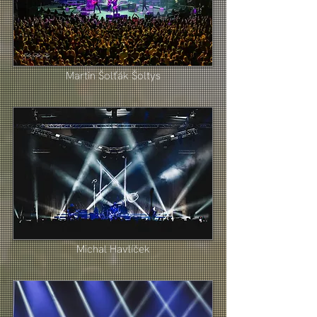
Martin Šolťák Šoltys
Michal Havlíček