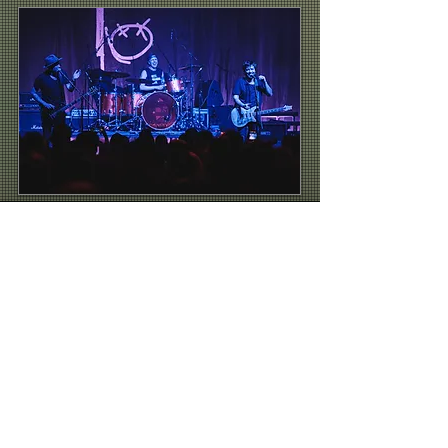
Michal Benák
Vítek Paraska
NAPSALI
HEADLINER
iREPORT
MUSICSERVER
FAKKER
i-KLIK